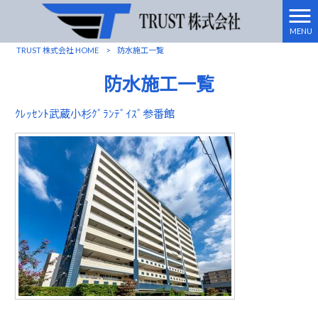
MENU
TRUST 株式会社 HOME
>
防水施工一覧
防水施工一覧
ｸﾚｯｾﾝﾄ武蔵小杉ｸﾞﾗﾝﾃﾞｲｽﾞ参番館